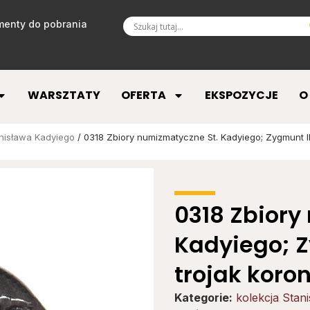
enty do pobrania
WARSZTATY
OFERTA
EKSPOZYCJE
O
anisława Kadyiego
/ 0318 Zbiory numizmatyczne St. Kadyiego; Zygmunt III
0318 Zbiory
Kadyiego; Z
trojak koro
Kategorie:
kolekcja Stan