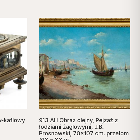
y-kaflowy
913 AH Obraz olejny, Pejzaż z
łodziami żaglowymi, J.B.
Prosnowski, 70×107 cm. przełom
XIX – XX w.