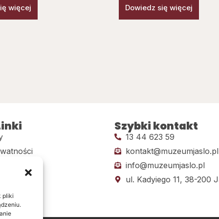
ię więcej
Dowiedz się więcej
inki
Szybki kontakt
y
13 44 623 59
ywatności
kontakt@muzeumjaslo.pl
info@muzeumjaslo.pl
dostępności
ul. Kadyiego 11, 38-200 J
pliki
ądzeniu.
anie