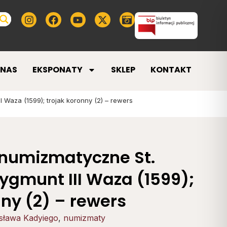
 NAS
EKSPONATY
SKLEP
KONTAKT
 Waza (1599); trojak koronny (2) – rewers
 numizmatyczne St.
ygmunt III Waza (1599);
nny (2) – rewers
isława Kadyiego
,
numizmaty