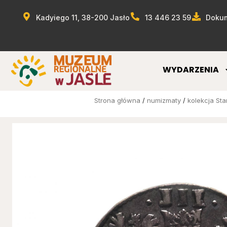
Kadyiego 11, 38-200 Jasło
13 446 23 59
Dokum
WYDARZENIA
Strona główna
/
numizmaty
/
kolekcja St