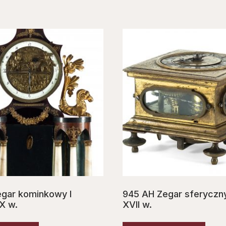
gar kominkowy I
945 AH Zegar sferyczn
X w.
XVII w.