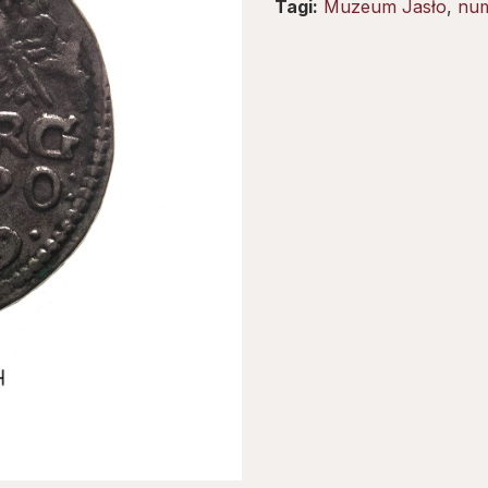
Tagi:
Muzeum Jasło
,
num