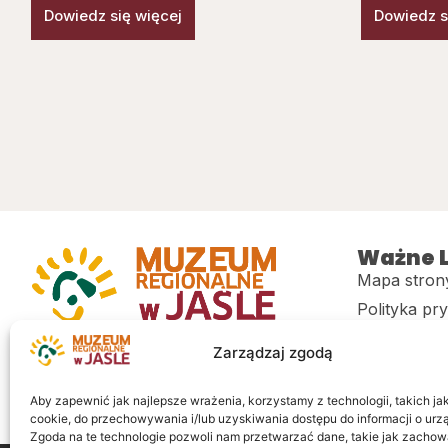
Dowiedz się więcej
Dowiedz s
Ważne L
Mapa stron
Polityka pr
Muzeum regionalne w Jaśle im. dr.
CITiK
Zarządzaj zgodą
Stanisława Kadyiego
Deklaracja 
Sklep
Aby zapewnić jak najlepsze wrażenia, korzystamy z technologii, takich jak 
cookie, do przechowywania i/lub uzyskiwania dostępu do informacji o urz
Zgoda na te technologie pozwoli nam przetwarzać dane, takie jak zachow