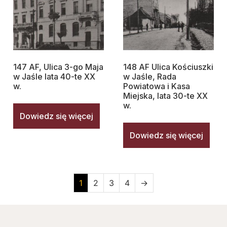
147 AF, Ulica 3-go Maja
148 AF Ulica Kościuszki
w Jaśle lata 40-te XX
w Jaśle, Rada
w.
Powiatowa i Kasa
Miejska, lata 30-te XX
w.
Dowiedz się więcej
Dowiedz się więcej
1
2
3
4
→