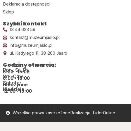
Deklaracja dostępności
Sklep
Szybki kontakt
13 44 623 59
kontakt@muzeumjaslo.pl
info@muzeumjaslo.pl
ul. Kadyiego 11, 38-200 Jasło
Godziny otwarcia:
Pon., Śr., Pt.:
8:00 - 15:00
Wt., Czw.:
8:00 - 18:00
Sobota:
Nieczynne
Niedziela:
12:00 - 16:00
Wszelkie prawa zastrzeżone
Realizacja: LiderOnline