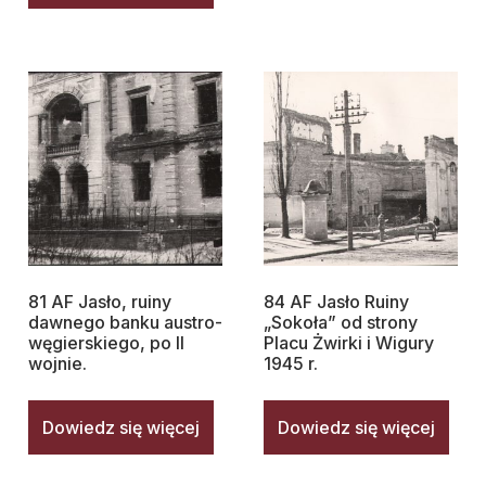
81 AF Jasło, ruiny
84 AF Jasło Ruiny
dawnego banku austro-
„Sokoła” od strony
węgierskiego, po II
Placu Żwirki i Wigury
wojnie.
1945 r.
Dowiedz się więcej
Dowiedz się więcej