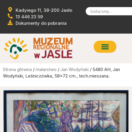
Kadyiego 11, 38-200 Jasło
13 446 23 59
Dokumenty do pobrania
Strona główna
/
malarstwo
/
Jan Wodyński
/ 5480 AH, Jan
Wodyński, Leśniczówka, 58×72 cm., tech.mieszana.