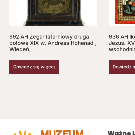
992 AH Zegar latarniowy druga
936 AH Iko
połowa XIX w. Andreas Hohenadl,
Jezus. XV
Wiedeń,
wschodni
Dowiedz się więcej
Dowiedz s
Ważne L