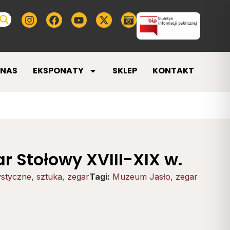
 NAS
EKSPONATY
SKLEP
KONTAKT
r Stołowy XVIII-XIX w.
ystyczne
,
sztuka
,
zegar
Tagi:
Muzeum Jasło
,
zegar