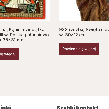
na, Kąpiel dzieciątka
933 rzeźba, Ś‌więta nie
III w. Polska południowo
w. 30×12 cm
a 35×31 cm.
Dowiedz się więcej
ię więcej
inki
Szybki kontakt