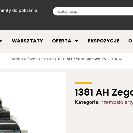
enty do pobrania
WARSZTATY
OFERTA
EKSPOZYCJE
O
Strona główna
/
sztuka
/ 1381 AH Zegar Stołowy XVIII-XIX w.
1381 AH Zega
Kategorie:
rzemiosło art