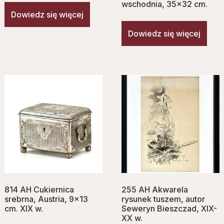
wschodnia, 35×32 cm.
Dowiedz się więcej
Dowiedz się więcej
814 AH Cukiernica
255 AH Akwarela
srebrna, Austria, 9×13
rysunek tuszem, autor
cm. XIX w.
Seweryn Bieszczad, XIX-
XX w.