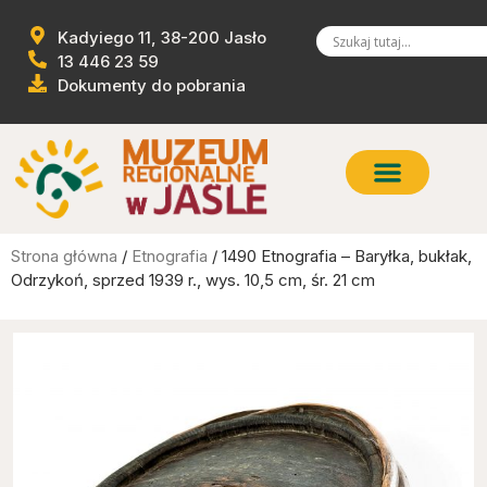
Kadyiego 11, 38-200 Jasło
13 446 23 59
Dokumenty do pobrania
Strona główna
/
Etnografia
/ 1490 Etnografia – Baryłka, bukłak,
Odrzykoń, sprzed 1939 r., wys. 10,5 cm, śr. 21 cm