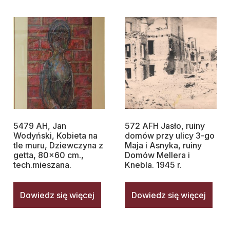
5479 AH, Jan
572 AFH Jasło, ruiny
Wodyński, Kobieta na
domów przy ulicy 3-go
tle muru, Dziewczyna z
Maja i Asnyka, ruiny
getta, 80×60 cm.,
Domów Mellera i
tech.mieszana.
Knebla. 1945 r.
Dowiedz się więcej
Dowiedz się więcej