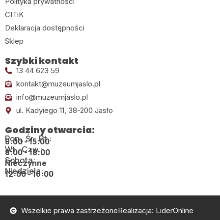
Polityka prywatności
CITiK
Deklaracja dostępności
Sklep
Szybki kontakt
13 44 623 59
kontakt@muzeumjaslo.pl
info@muzeumjaslo.pl
ul. Kadyiego 11, 38-200 Jasło
Godziny otwarcia:
Pon., Śr., Pt.:
8:00 - 15:00
Wt., Czw.:
8:00 - 18:00
Sobota:
Nieczynne
Niedziela:
12:00 - 16:00
Wszelkie prawa zastrzeżone
Realizacja: LiderOnline