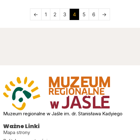
←
1
2
3
4
5
6
→
Muzeum regionalne w Jaśle im. dr. Stanisława Kadyiego
Ważne Linki
Mapa strony