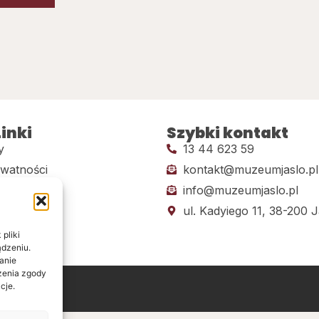
inki
Szybki kontakt
y
13 44 623 59
ywatności
kontakt@muzeumjaslo.pl
info@muzeumjaslo.pl
dostępności
ul. Kadyiego 11, 38-200 J
pliki
ądzeniu.
anie
ażenia zgody
cje.
ine