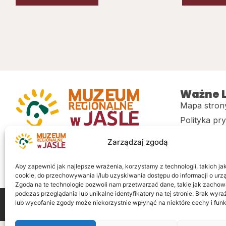
Ważne L
Mapa stron
Polityka pr
Muzeum regionalne w Jaśle im. dr.
CITiK
Zarządzaj zgodą
Stanisława Kadyiego
Deklaracja 
Sklep
Aby zapewnić jak najlepsze wrażenia, korzystamy z technologii, takich jak 
cookie, do przechowywania i/lub uzyskiwania dostępu do informacji o urz
Zgoda na te technologie pozwoli nam przetwarzać dane, takie jak zachow
podczas przeglądania lub unikalne identyfikatory na tej stronie. Brak wyr
lub wycofanie zgody może niekorzystnie wpłynąć na niektóre cechy i funk
Wszelkie prawa zastrzeżone
Realizacja: LiderOnl