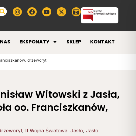
 NAS
EKSPONATY
SKLEP
KONTAKT
Franciszkanów, drzeworyt
anisław Witowski z Jasła,
oła oo. Franciszkanów,
drzeworyt
,
II Wojna Światowa
,
Jasło
,
Jasło
,