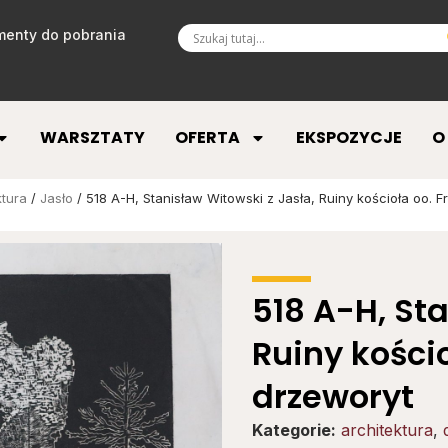
enty do pobrania
WARSZTATY
OFERTA
EKSPOZYCJE
O
ktura
/
Jasło
/ 518 A-H, Stanisław Witowski z Jasła, Ruiny kościoła oo. 
518 A-H, St
Ruiny kości
drzeworyt
Kategorie:
architektura
,