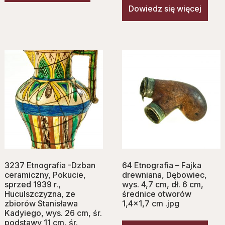
Dowiedz się więcej
3237 Etnografia -Dzban
64 Etnografia – Fajka
ceramiczny, Pokucie,
drewniana, Dębowiec,
sprzed 1939 r.,
wys. 4,7 cm, dł. 6 cm,
Huculszczyzna, ze
średnice otworów
zbiorów Stanisława
1,4×1,7 cm .jpg
Kadyiego, wys. 26 cm, śr.
podstawy 11 cm, śr.