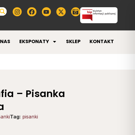
 NAS
EKSPONATY
SKLEP
KONTAKT
afia – Pisanka
a
sanki
Tag:
pisanki