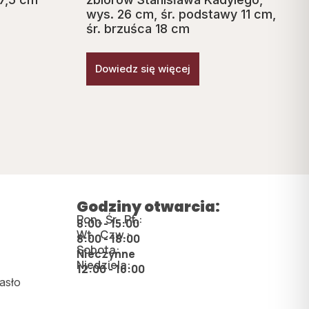
wys. 26 cm, śr. podstawy 11 cm,
śr. brzuśca 18 cm
Dowiedz się więcej
Godziny otwarcia:
Pon., Śr., Pt.:
8:00 - 15:00
Wt., Czw.:
8:00 - 18:00
Sobota:
Nieczynne
Niedziela:
12:00 - 16:00
asło