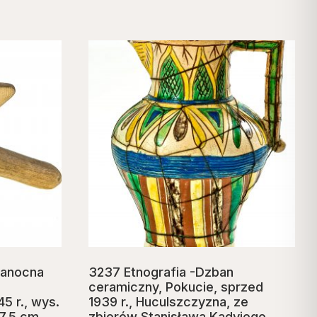
kanocna
3237 Etnografia -Dzban
ceramiczny, Pokucie, sprzed
5 r., wys.
1939 r., Huculszczyzna, ze
17,5 cm
zbiorów Stanisława Kadyiego,