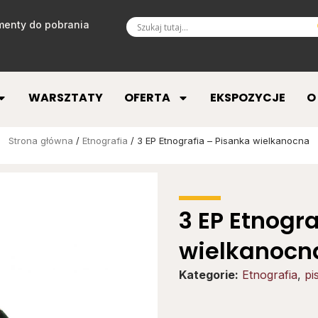
enty do pobrania
WARSZTATY
OFERTA
EKSPOZYCJE
O
Strona główna
/
Etnografia
/ 3 EP Etnografia – Pisanka wielkanocna
3 EP Etnogr
wielkanocn
Kategorie:
Etnografia
,
pi