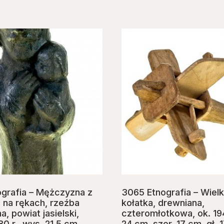
grafia – Mężczyzna z
3065 Etnografia – Wiel
 na rękach, rzeźba
kołatka, drewniana,
, powiat jasielski,
czteromłotkowa, ok. 194
0 r., wys. 21,5 cm,
24 cm, szer. 17 cm, gł. 