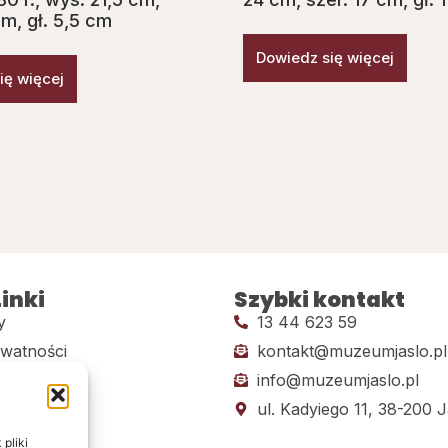
cm, gł. 5,5 cm
Dowiedz się więcej
ię więcej
inki
Szybki kontakt
y
13 44 623 59
ywatności
kontakt@muzeumjaslo.pl
info@muzeumjaslo.pl
dostępności
ul. Kadyiego 11, 38-200 J
pliki