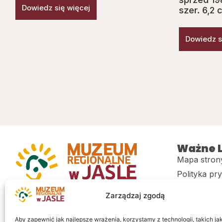
Dowiedz się więcej
szer. 6,2 
Dowiedz s
Ważne L
Mapa stron
Polityka pr
Muzeum regionalne w Jaśle im. dr.
CITiK
Zarządzaj zgodą
Stanisława Kadyiego
Deklaracja 
Sklep
Aby zapewnić jak najlepsze wrażenia, korzystamy z technologii, takich jak 