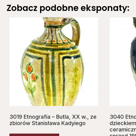
Zobacz podobne eksponaty:
3019 Etnografia – Butla, XX w., ze
3040 Etno
zbiorów Stanisława Kadyiego
dzieckiem
ceramiczna
sprzed 198