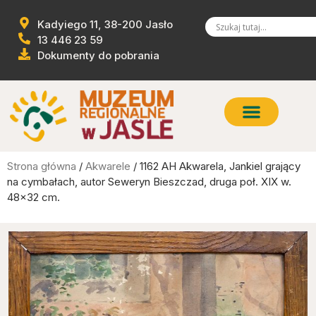
Kadyiego 11, 38-200 Jasło
13 446 23 59
Dokumenty do pobrania
Strona główna
/
Akwarele
/ 1162 AH Akwarela, Jankiel grający
na cymbałach, autor Seweryn Bieszczad, druga poł. XIX w.
48×32 cm.