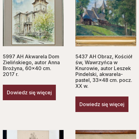
5997 AH Akwarela Dom
5437 AH Obraz, Kościół
Zielińskiego, autor Anna
św, Wawrzyńca w
Brożyna, 60×40 cm.
Knurowie, autor Leszek
2017 r.
Pindelski, akwarela-
pastel, 33×48 cm. pocz.
XX w.
Dowiedz się więcej
Dowiedz się więcej