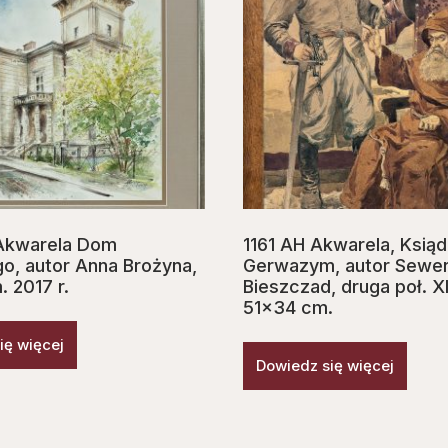
Akwarela Dom
1161 AH Akwarela, Ksią
go, autor Anna Brożyna,
Gerwazym, autor Sewe
 2017 r.
Bieszczad, druga poł. X
51×34 cm.
ię więcej
Dowiedz się więcej