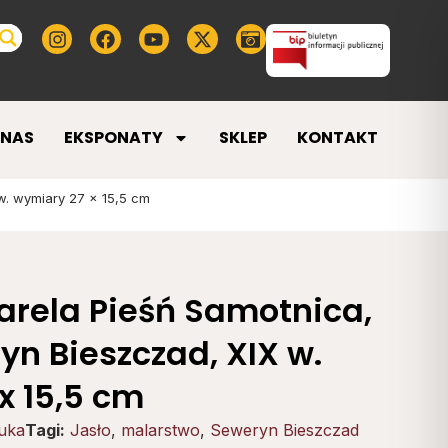
 NAS
EKSPONATY
SKLEP
KONTAKT
w. wymiary 27 x 15,5 cm
rela Pieśń Samotnica,
yn Bieszczad, XIX w.
x 15,5 cm
uka
Tagi:
Jasło
,
malarstwo
,
Seweryn Bieszczad