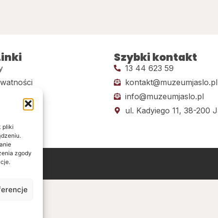
inki
Szybki kontakt
y
13 44 623 59
ywatności
kontakt@muzeumjaslo.pl
info@muzeumjaslo.pl
dostępności
ul. Kadyiego 11, 38-200 J
pliki
ądzeniu.
anie
ażenia zgody
cje.
ine
ferencje