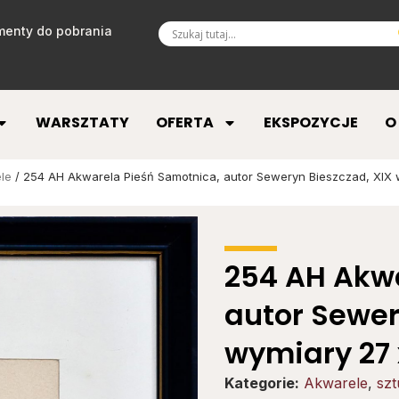
enty do pobrania
WARSZTATY
OFERTA
EKSPOZYCJE
O
le
/ 254 AH Akwarela Pieśń Samotnica, autor Seweryn Bieszczad, XIX 
254 AH Akwa
autor Sewer
wymiary 27 
Kategorie:
Akwarele
,
szt