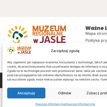
Ważne L
Mapa stron
Polityka pr
Muzeum regionalne w Jaśle im. dr.
CITiK
Zarządzaj zgodą
Stanisława Kadyiego
Deklaracja 
Sklep
Aby zapewnić jak najlepsze wrażenia, korzystamy z technologii, takich jak 
cookie, do przechowywania i/lub uzyskiwania dostępu do informacji o urz
Zgoda na te technologie pozwoli nam przetwarzać dane, takie jak zachow
podczas przeglądania lub unikalne identyfikatory na tej stronie. Brak wyr
lub wycofanie zgody może niekorzystnie wpłynąć na niektóre cechy i funk
Wszelkie prawa zastrzeżone
Realizacja: LiderOnl
Akceptuję
Odmów
Zobacz pre
Klauzula Informacyjna
Klauzula Informacyjna