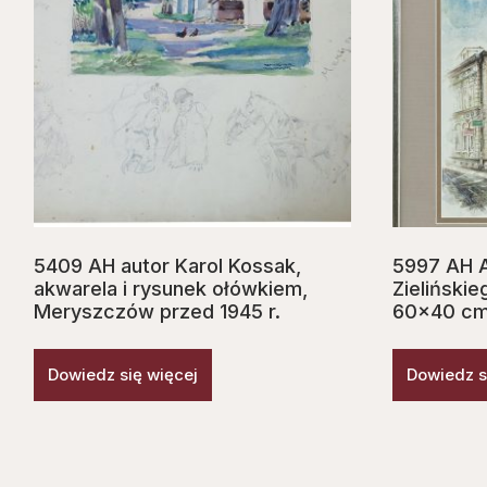
5409 AH autor Karol Kossak,
5997 AH 
akwarela i rysunek ołówkiem,
Zielińskie
Meryszczów przed 1945 r.
60×40 cm.
Dowiedz się więcej
Dowiedz s