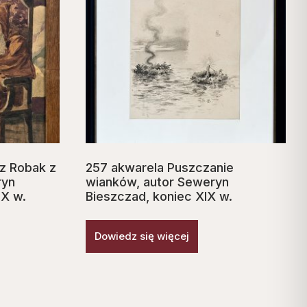
dz Robak z
257 akwarela Puszczanie
ryn
wianków, autor Seweryn
IX w.
Bieszczad, koniec XIX w.
Dowiedz się więcej