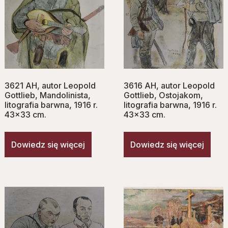
3621 AH, autor Leopold
3616 AH, autor Leopold
Gottlieb, Mandolinista,
Gottlieb, Ostojakom,
litografia barwna, 1916 r.
litografia barwna, 1916 r.
43×33 cm.
43×33 cm.
Dowiedz się więcej
Dowiedz się więcej