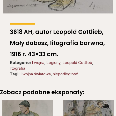
3618 AH, autor Leopold Gottlieb,
Mały dobosz, litografia barwna,
1916 r. 43×33 cm.
Kategorie:
I wojna
,
Legiony
,
Leopold Gottlieb
,
litografia
Tagi:
I wojna światowa
,
niepodległość
Zobacz podobne eksponaty: