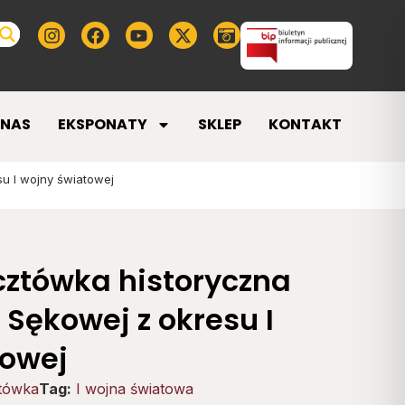
 NAS
EKSPONATY
SKLEP
KONTAKT
u I wojny światowej
cztówka historyczna
Sękowej z okresu I
towej
tówka
Tag:
I wojna światowa