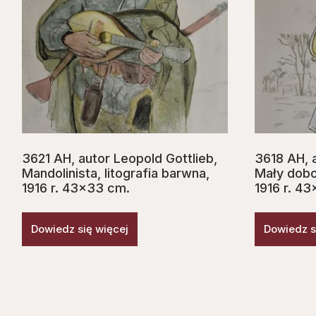
3621 AH, autor Leopold Gottlieb,
3618 AH, a
Mandolinista, litografia barwna,
Mały dobos
1916 r. 43×33 cm.
1916 r. 4
Dowiedz się więcej
Dowiedz s