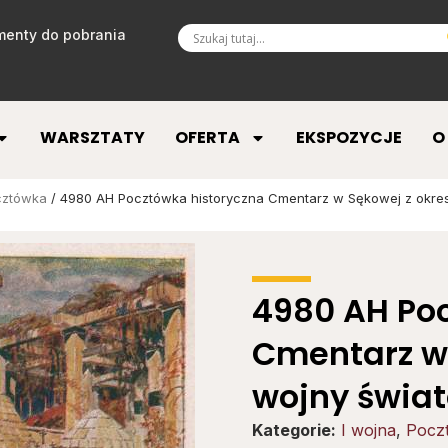
enty do pobrania
WARSZTATY
OFERTA
EKSPOZYCJE
O
cztówka
/ 4980 AH Pocztówka historyczna Cmentarz w Sękowej z okres
4980 AH Po
Cmentarz w 
wojny świa
Kategorie:
I wojna
,
Pocz