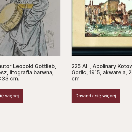
utor Leopold Gottlieb,
225 AH, Apolinary Kotow
z, litografia barwna,
Gorlic, 1915, akwarela, 
3×33 cm.
cm
ię więcej
Dowiedz się więcej