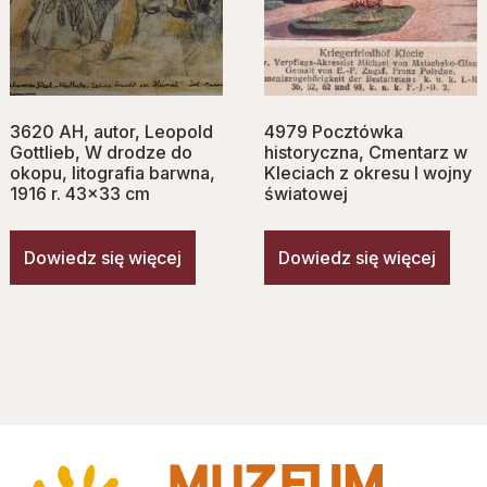
3620 AH, autor, Leopold
4979 Pocztówka
Gottlieb, W drodze do
historyczna, Cmentarz w
okopu, litografia barwna,
Kleciach z okresu I wojny
1916 r. 43×33 cm
światowej
Dowiedz się więcej
Dowiedz się więcej