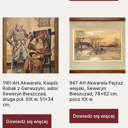
1161 AH Akwarela, Ksiądz
847 AH Akwarela Pejzaż
Robak z Gerwazym, autor
wiejski, Seweryn
Seweryn Bieszczad,
Bieszczad, 78×62 cm.
druga poł. XIX w. 51×34
pocz XX w.
cm.
Dowiedz się więcej
Dowiedz się więcej