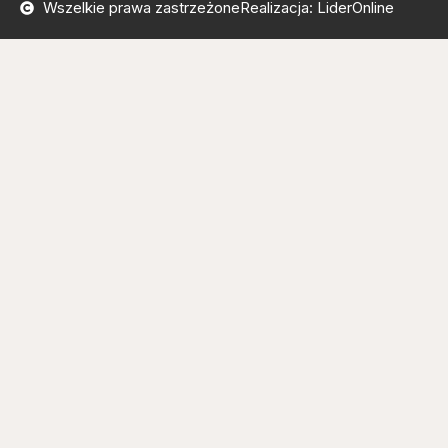
Wszelkie prawa zastrzeżone
Realizacja: LiderOnline