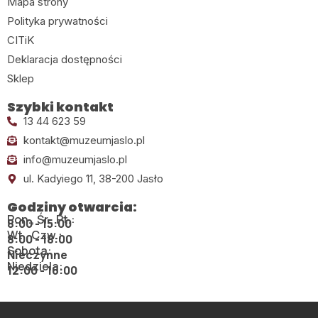
Mapa strony
Polityka prywatności
CITiK
Deklaracja dostępności
Sklep
Szybki kontakt
13 44 623 59
kontakt@muzeumjaslo.pl
info@muzeumjaslo.pl
ul. Kadyiego 11, 38-200 Jasło
Godziny otwarcia:
Pon., Śr., Pt.:
8:00 - 15:00
Wt., Czw.:
8:00 - 18:00
Sobota:
Nieczynne
Niedziela:
12:00 - 16:00