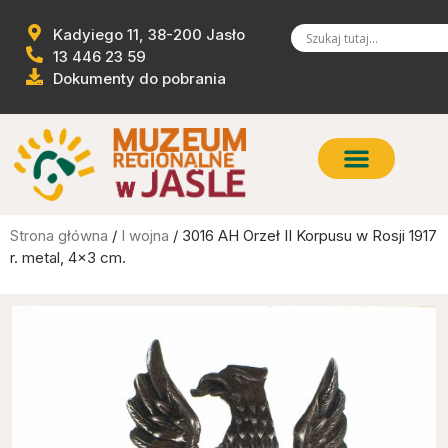
Kadyiego 11, 38-200 Jasło
13 446 23 59
Dokumenty do pobrania
Strona główna
/
I wojna
/ 3016 AH Orzeł II Korpusu w Rosji 1917
r. metal, 4×3 cm.