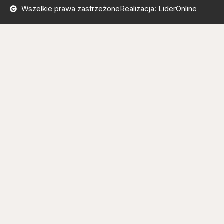
Wszelkie prawa zastrzeżone
Realizacja: LiderOnline