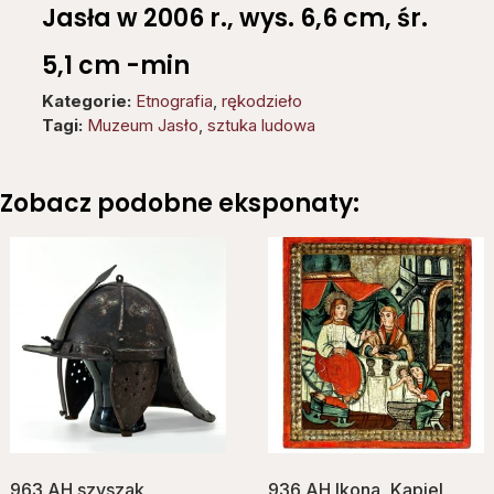
Jasła w 2006 r., wys. 6,6 cm, śr.
5,1 cm -min
Kategorie:
Etnografia
,
rękodzieło
Tagi:
Muzeum Jasło
,
sztuka ludowa
Zobacz podobne eksponaty:
963 AH szyszak
936 AH Ikona, Kąpiel