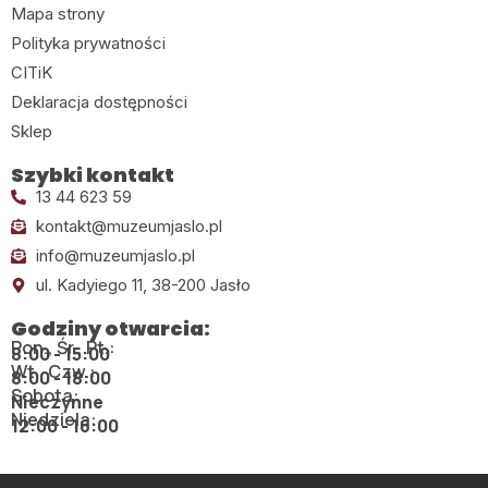
Mapa strony
Polityka prywatności
CITiK
Deklaracja dostępności
Sklep
Szybki kontakt
13 44 623 59
kontakt@muzeumjaslo.pl
info@muzeumjaslo.pl
ul. Kadyiego 11, 38-200 Jasło
Godziny otwarcia:
Pon., Śr., Pt.:
8:00 - 15:00
Wt., Czw.:
8:00 - 18:00
Sobota:
Nieczynne
Niedziela:
12:00 - 16:00