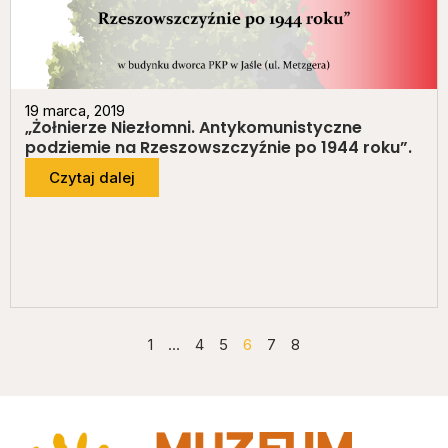
19 marca, 2019
„Żołnierze Niezłomni. Antykomunistyczne
podziemie na Rzeszowszczyźnie po 1944 roku”.
Czytaj dalej
1
…
4
5
6
7
8