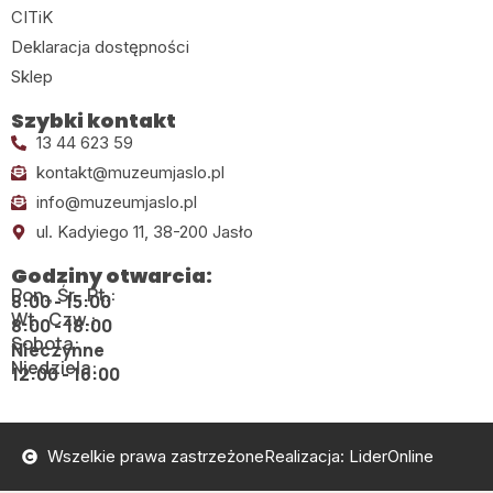
CITiK
Deklaracja dostępności
Sklep
Szybki kontakt
13 44 623 59
kontakt@muzeumjaslo.pl
info@muzeumjaslo.pl
ul. Kadyiego 11, 38-200 Jasło
Godziny otwarcia:
Pon., Śr., Pt.:
8:00 - 15:00
Wt., Czw.:
8:00 - 18:00
Sobota:
Nieczynne
Niedziela:
12:00 - 16:00
Wszelkie prawa zastrzeżone
Realizacja: LiderOnline