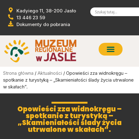
Kadyiego 11, 38-200 Jasło
13 446 23 59
Dokumenty do pobrania
Strona główna
/
Aktualności
/ Opowieści zza widnokręgu –
spotkanie z turystyką – „Skamieniałości ślady życia utrwalone
w skałach”.
Opowieści zza widnokręgu –
spotkanie z turystyką –
„Skamieniałości ślady życia
utrwalone w skałach”.