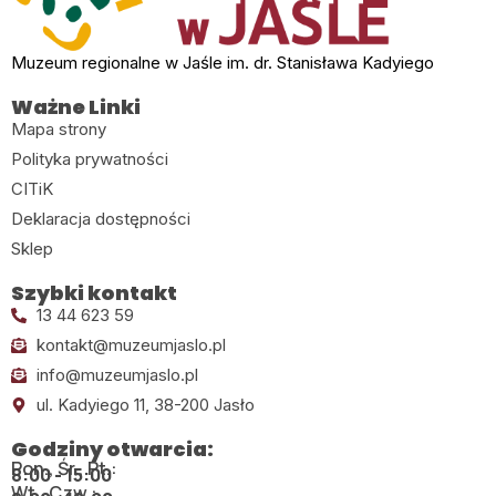
Muzeum regionalne w Jaśle im. dr. Stanisława Kadyiego
Ważne Linki
Mapa strony
Polityka prywatności
CITiK
Deklaracja dostępności
Sklep
Szybki kontakt
13 44 623 59
kontakt@muzeumjaslo.pl
info@muzeumjaslo.pl
ul. Kadyiego 11, 38-200 Jasło
Godziny otwarcia:
Pon., Śr., Pt.:
8:00 - 15:00
Wt., Czw.: