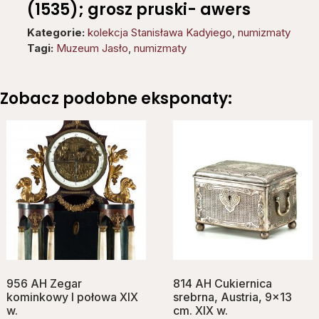
(1535); grosz pruski- awers
Kategorie:
kolekcja Stanisława Kadyiego
,
numizmaty
Tagi:
Muzeum Jasło
,
numizmaty
Zobacz podobne eksponaty:
956 AH Zegar
814 AH Cukiernica
kominkowy I połowa XIX
srebrna, Austria, 9×13
w.
cm. XIX w.