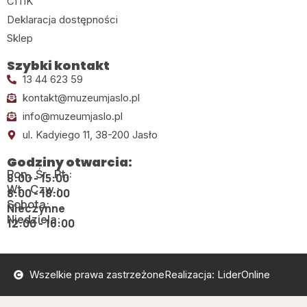
CITiK
Deklaracja dostępności
Sklep
Szybki kontakt
13 44 623 59
kontakt@muzeumjaslo.pl
info@muzeumjaslo.pl
ul. Kadyiego 11, 38-200 Jasło
Godziny otwarcia:
Pon., Śr., Pt.:
8:00 - 15:00
Wt., Czw.:
8:00 - 18:00
Sobota:
Nieczynne
Niedziela:
12:00 - 16:00
Wszelkie prawa zastrzeżone
Realizacja: LiderOnline