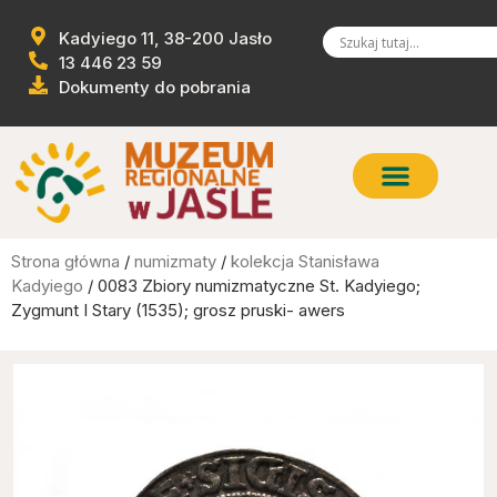
Kadyiego 11, 38-200 Jasło
13 446 23 59
Dokumenty do pobrania
Strona główna
/
numizmaty
/
kolekcja Stanisława
Kadyiego
/ 0083 Zbiory numizmatyczne St. Kadyiego;
Zygmunt I Stary (1535); grosz pruski- awers