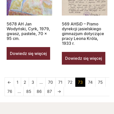
5678 AH Jan
569 AHSiD – Pismo
Wodyński, Cyrk, 1979,
dyrekcji jasielskiego
gwasz, pastele, 70 x
gimnazjum dotyczące
95 cm.
pracy Leona Króla,
1933 r.
Dowiedz się więcej
Dowiedz się więcej
←
1
2
3
…
70
71
72
73
74
75
76
…
85
86
87
→