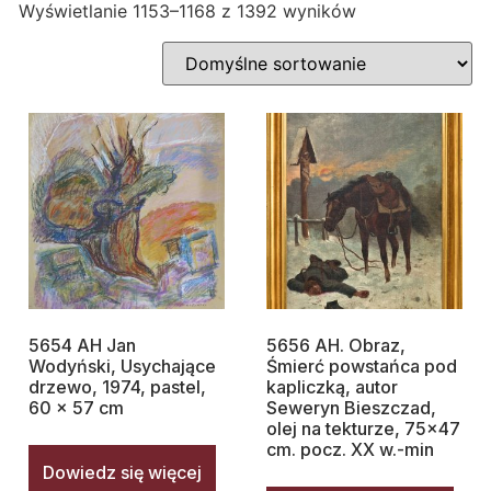
Wyświetlanie 1153–1168 z 1392 wyników
5654 AH Jan
5656 AH. Obraz,
Wodyński, Usychające
Śmierć powstańca pod
drzewo, 1974, pastel,
kapliczką, autor
60 x 57 cm
Seweryn Bieszczad,
olej na tekturze, 75×47
cm. pocz. XX w.-min
Dowiedz się więcej