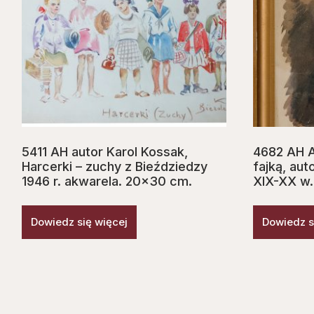
5411 AH autor Karol Kossak,
4682 AH A
Harcerki – zuchy z Bieździedzy
fajką, au
1946 r. akwarela. 20×30 cm.
XIX-XX w.
Dowiedz się więcej
Dowiedz s