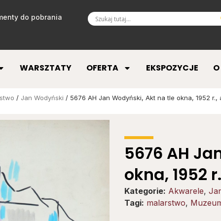
enty do pobrania
WARSZTATY
OFERTA
EKSPOZYCJE
O
rstwo
/
Jan Wodyński
/ 5676 AH Jan Wodyński, Akt na tle okna, 1952 r.,
5676 AH Jan
okna, 1952 r
Kategorie:
Akwarele
,
Ja
Tagi:
malarstwo
,
Muzeum