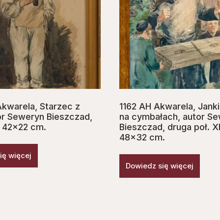
kwarela, Starzec z
1162 AH Akwarela, Janki
tor Seweryn Bieszczad,
na cymbałach, autor S
 42×22 cm.
Bieszczad, druga poł. X
48×32 cm.
ię więcej
Dowiedz się więcej