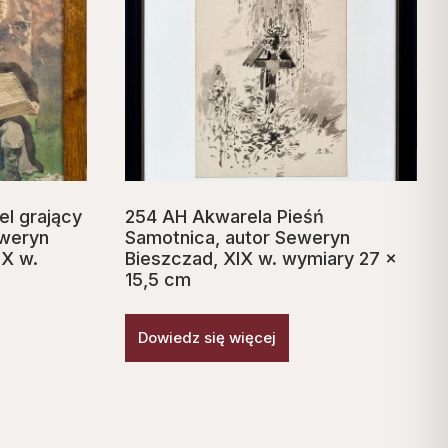
el grający
254 AH Akwarela Pieśń
eweryn
Samotnica, autor Seweryn
IX w.
Bieszczad, XIX w. wymiary 27 x
15,5 cm
Dowiedz się więcej