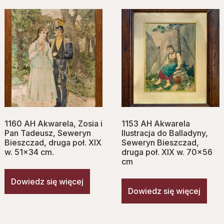
1160 AH Akwarela, Zosia i
1153 AH Akwarela
Pan Tadeusz, Seweryn
Ilustracja do Balladyny,
Bieszczad, druga poł. XIX
Seweryn Bieszczad,
w. 51×34 cm.
druga poł. XIX w. 70×56
cm
Dowiedz się więcej
Dowiedz się więcej