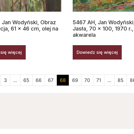
 Jan Wodyński, Obraz
5467 AH, Jan Wodyński
ja, 61 x 46 cm, olej na
Jasła, 70 x 100, 1970 r.,
akwarela
się więcej
Dowiedz się więcej
3
…
65
66
67
68
69
70
71
…
85
8