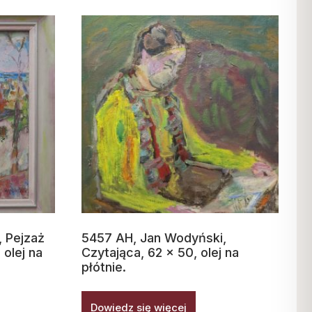
 Pejzaż
5457 AH, Jan Wodyński,
 olej na
Czytająca, 62 x 50, olej na
płótnie.
Dowiedz się więcej