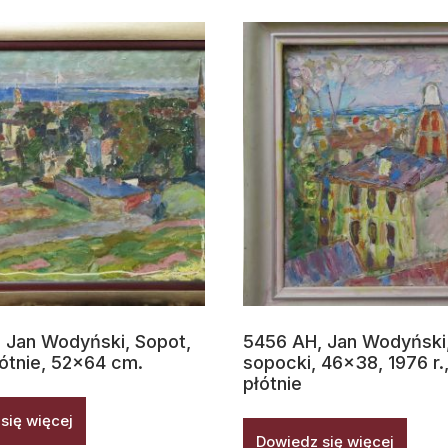
 Jan Wodyński, Sopot,
5456 AH, Jan Wodyński,
łótnie, 52×64 cm.
sopocki, 46×38, 1976 r.,
płótnie
się więcej
Dowiedz się więcej