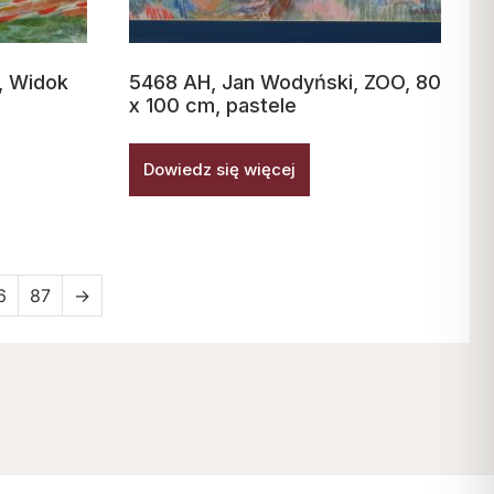
, Widok
5468 AH, Jan Wodyński, ZOO, 80
x 100 cm, pastele
Dowiedz się więcej
6
87
→