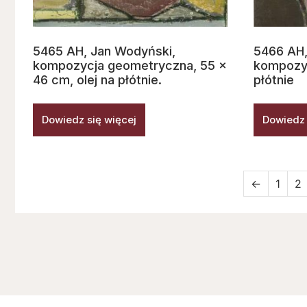
5465 AH, Jan Wodyński,
5466 AH,
kompozycja geometryczna, 55 x
kompozyc
46 cm, olej na płótnie.
płótnie
Dowiedz się więcej
Dowiedz 
←
1
2