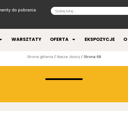
enty do pobrania
WARSZTATY
OFERTA
EKSPOZYCJE
O
Strona główna
/
Nasze zbiory
/ Strona 68