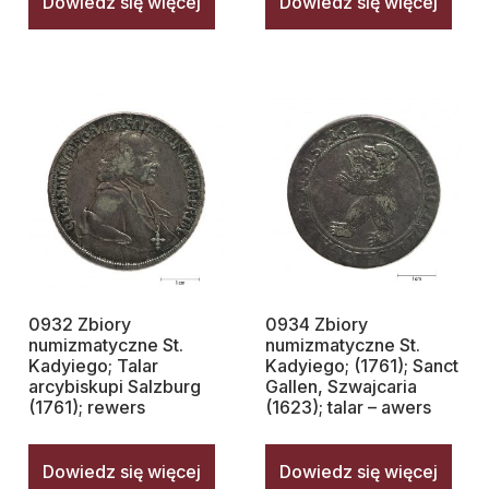
Dowiedz się więcej
Dowiedz się więcej
0932 Zbiory
0934 Zbiory
numizmatyczne St.
numizmatyczne St.
Kadyiego; Talar
Kadyiego; (1761); Sanct
arcybiskupi Salzburg
Gallen, Szwajcaria
(1761); rewers
(1623); talar – awers
Dowiedz się więcej
Dowiedz się więcej