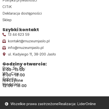
Polityka prywatności
CITiK
Deklaracja dostępności
Sklep
Szybki kontakt
13 44 623 59
kontakt@muzeumjaslo.pl
info@muzeumjaslo.pl
ul. Kadyiego 11, 38-200 Jasło
Godziny otwarcia:
Pon., Śr., Pt.:
8:00 - 15:00
Wt., Czw.:
8:00 - 18:00
Sobota:
Nieczynne
Niedziela:
12:00 - 16:00
Wszelkie prawa zastrzeżone
Realizacja: LiderOnline