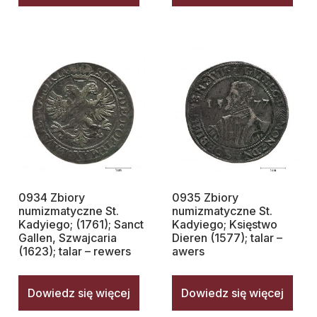
0934 Zbiory
0935 Zbiory
numizmatyczne St.
numizmatyczne St.
Kadyiego; (1761); Sanct
Kadyiego; Księstwo
Gallen, Szwajcaria
Dieren (1577); talar –
(1623); talar – rewers
awers
Dowiedz się więcej
Dowiedz się więcej