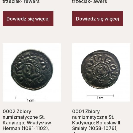
trzeciak- rewers
trzeciak- awers
Dowiedz się więcej
Dowiedz się więcej
0002 Zbiory
0001 Zbiory
numizmatyczne St.
numizmatyczne St.
Kadyiego; Władysław
Kadyiego; Bolesław II
Herman (1081-1102);
Śmiały (1058-1079);