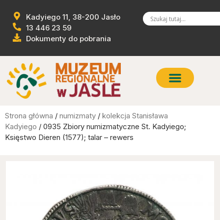
Kadyiego 11, 38-200 Jasło
13 446 23 59
Dokumenty do pobrania
Strona główna
/
numizmaty
/
kolekcja Stanisława
Kadyiego
/ 0935 Zbiory numizmatyczne St. Kadyiego;
Księstwo Dieren (1577); talar – rewers