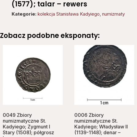
(1577); talar – rewers
Kategorie:
kolekcja Stanisława Kadyiego
,
numizmaty
Zobacz podobne eksponaty:
0049 Zbiory
0006 Zbiory
numizmatyczne St.
numizmatyczne St.
Kadyiego; Zygmunt I
Kadyiego; Władysław II
Stary (1508); półgrosz
(1139-1148); denar –