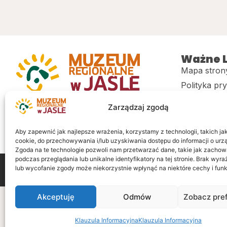
Ważne L
Mapa stron
Polityka pr
Muzeum regionalne w Jaśle im. dr.
CITiK
Zarządzaj zgodą
Stanisława Kadyiego
Deklaracja 
Sklep
Aby zapewnić jak najlepsze wrażenia, korzystamy z technologii, takich jak 
cookie, do przechowywania i/lub uzyskiwania dostępu do informacji o urz
Zgoda na te technologie pozwoli nam przetwarzać dane, takie jak zachow
podczas przeglądania lub unikalne identyfikatory na tej stronie. Brak wyr
lub wycofanie zgody może niekorzystnie wpłynąć na niektóre cechy i funk
Wszelkie prawa zastrzeżone
Realizacja: LiderOnl
Akceptuję
Odmów
Zobacz pre
Klauzula Informacyjna
Klauzula Informacyjna