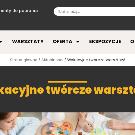
enty do pobrania
WARSZTATY
OFERTA
EKSPOZYCJE
O
Strona główna
/
Aktualności
/ Wakacyjne twórcze warsztaty!
acyjne twórcze warszt