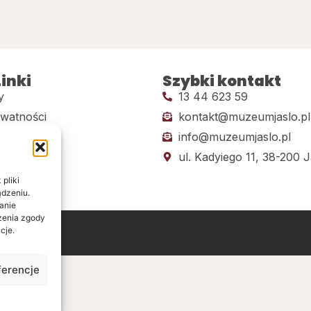
inki
Szybki kontakt
y
13 44 623 59
ywatności
kontakt@muzeumjaslo.pl
info@muzeumjaslo.pl
dostępności
ul. Kadyiego 11, 38-200 J
pliki
ądzeniu.
anie
ażenia zgody
cje.
ine
ferencje