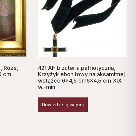
, Róże,
421 AH biżuteria patriotyczna,
46 cm
Krzyżyk ebonitowy na aksamitnej
wstążce 6×4,5 cm6x4,5 cm XIX
w.-min
Dowiedz się więcej