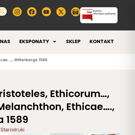
 NAS
EKSPONATY
SKLEP
KONTAKT
hicae…., Wittenberga 1589
ristoteles, Ethicorum…,
 Melanchthon, Ethicae….,
a 1589
,
Starodruki