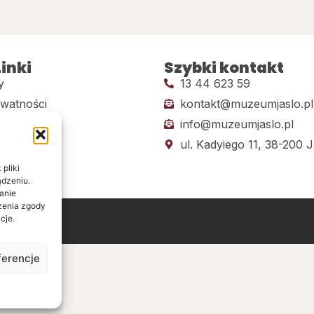
inki
Szybki kontakt
y
13 44 623 59
ywatności
kontakt@muzeumjaslo.pl
info@muzeumjaslo.pl
dostępności
ul. Kadyiego 11, 38-200 J
pliki
ądzeniu.
anie
ażenia zgody
cje.
ine
ferencje