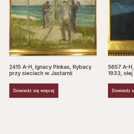
2415 A-H, Ignacy Pinkas, Rybacy
5657 A-H,
przy sieciach w Jastarnii
1933, olej
Dowiedz się więcej
Dowiedz s