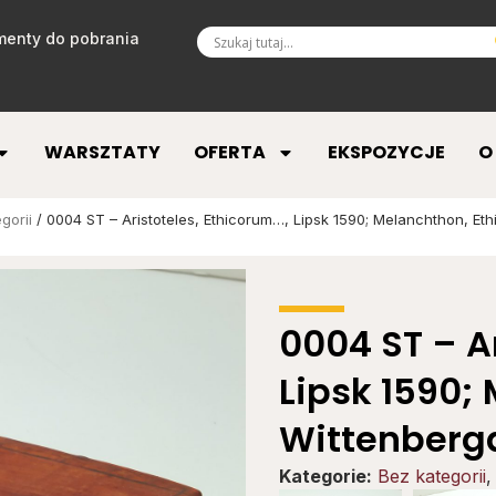
enty do pobrania
WARSZTATY
OFERTA
EKSPOZYCJE
O
gorii
/ 0004 ST – Aristoteles, Ethicorum…, Lipsk 1590; Melanchthon, Et
0004 ST – A
Lipsk 1590;
Wittenberg
Kategorie:
Bez kategorii