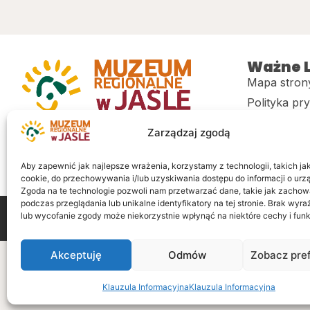
Ważne L
Mapa stron
Polityka pr
Muzeum regionalne w Jaśle im. dr.
CITiK
Zarządzaj zgodą
Stanisława Kadyiego
Deklaracja 
Sklep
Aby zapewnić jak najlepsze wrażenia, korzystamy z technologii, takich jak 
cookie, do przechowywania i/lub uzyskiwania dostępu do informacji o urz
Zgoda na te technologie pozwoli nam przetwarzać dane, takie jak zachow
podczas przeglądania lub unikalne identyfikatory na tej stronie. Brak wyr
lub wycofanie zgody może niekorzystnie wpłynąć na niektóre cechy i funk
Wszelkie prawa zastrzeżone
Realizacja: LiderOnl
Akceptuję
Odmów
Zobacz pre
Klauzula Informacyjna
Klauzula Informacyjna