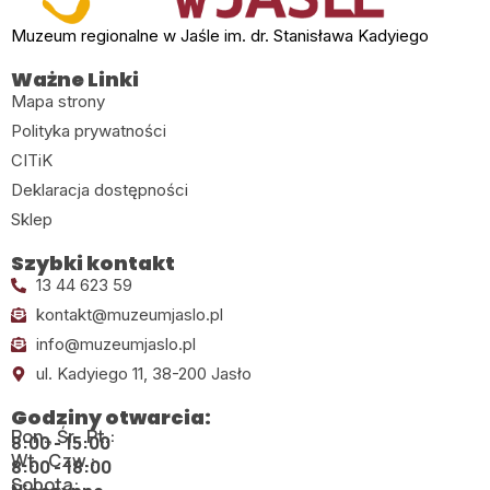
Muzeum regionalne w Jaśle im. dr. Stanisława Kadyiego
Ważne Linki
Mapa strony
Polityka prywatności
CITiK
Deklaracja dostępności
Sklep
Szybki kontakt
13 44 623 59
kontakt@muzeumjaslo.pl
info@muzeumjaslo.pl
ul. Kadyiego 11, 38-200 Jasło
Godziny otwarcia:
Pon., Śr., Pt.:
8:00 - 15:00
Wt., Czw.:
8:00 - 18:00
Sobota: