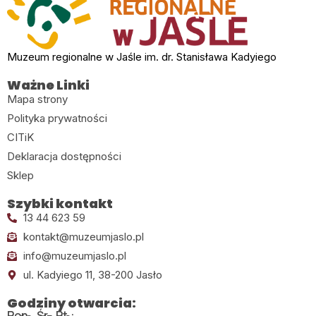
Muzeum regionalne w Jaśle im. dr. Stanisława Kadyiego
Ważne Linki
Mapa strony
Polityka prywatności
CITiK
Deklaracja dostępności
Sklep
Szybki kontakt
13 44 623 59
kontakt@muzeumjaslo.pl
info@muzeumjaslo.pl
ul. Kadyiego 11, 38-200 Jasło
Godziny otwarcia:
Pon., Śr., Pt.: