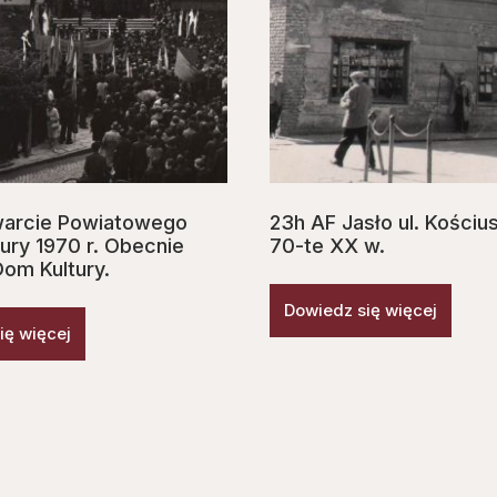
warcie Powiatowego
23h AF Jasło ul. Kościus
ury 1970 r. Obecnie
70-te XX w.
Dom Kultury.
Dowiedz się więcej
ię więcej