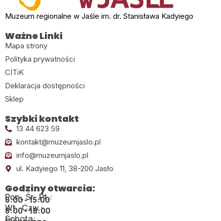
Muzeum regionalne w Jaśle im. dr. Stanisława Kadyiego
Ważne Linki
Mapa strony
Polityka prywatności
CITiK
Deklaracja dostępności
Sklep
Szybki kontakt
13 44 623 59
kontakt@muzeumjaslo.pl
info@muzeumjaslo.pl
ul. Kadyiego 11, 38-200 Jasło
Godziny otwarcia:
Pon., Śr., Pt.:
8:00 - 15:00
Wt., Czw.:
8:00 - 18:00
Sobota: