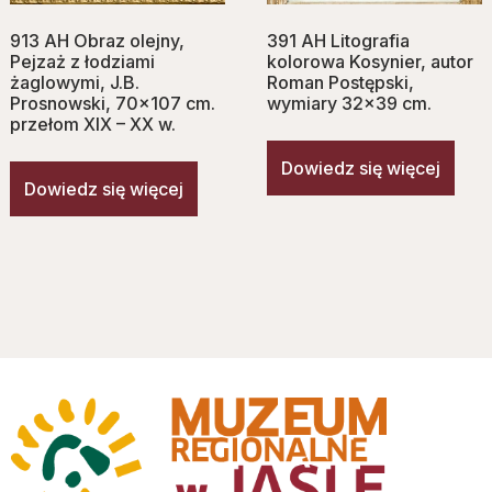
913 AH Obraz olejny,
391 AH Litografia
Pejzaż z łodziami
kolorowa Kosynier, autor
żaglowymi, J.B.
Roman Postępski,
Prosnowski, 70×107 cm.
wymiary 32×39 cm.
przełom XIX – XX w.
Dowiedz się więcej
Dowiedz się więcej