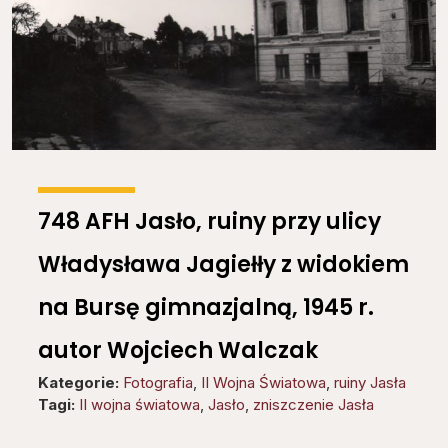
748 AFH Jasło, ruiny przy ulicy
Władysława Jagiełły z widokiem
na Bursę gimnazjalną, 1945 r.
autor Wojciech Walczak
Kategorie:
Fotografia
,
II Wojna Światowa
,
ruiny Jasła
Tagi:
II wojna światowa
,
Jasło
,
zniszczenie Jasła