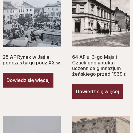
25 AF Rynek w Jaśle
64 AF ul 3-go Maja i
podczas targu pocz XX w.
Czackiego apteka i
uczennice gimnazjum
żeńskiego przed 1939 r.
Dowiedz się więcej
Dowiedz się więcej