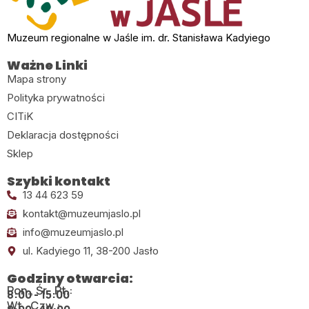
Muzeum regionalne w Jaśle im. dr. Stanisława Kadyiego
Ważne Linki
Mapa strony
Polityka prywatności
CITiK
Deklaracja dostępności
Sklep
Szybki kontakt
13 44 623 59
kontakt@muzeumjaslo.pl
info@muzeumjaslo.pl
ul. Kadyiego 11, 38-200 Jasło
Godziny otwarcia:
Pon., Śr., Pt.:
8:00 - 15:00
Wt., Czw.: