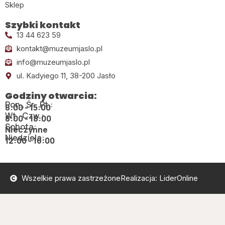
Sklep
Szybki kontakt
13 44 623 59
kontakt@muzeumjaslo.pl
info@muzeumjaslo.pl
ul. Kadyiego 11, 38-200 Jasło
Godziny otwarcia:
Pon., Śr., Pt.:
8:00 - 15:00
Wt., Czw.:
8:00 - 18:00
Sobota:
Nieczynne
Niedziela:
12:00 - 16:00
Wszelkie prawa zastrzeżone
Realizacja: LiderOnline