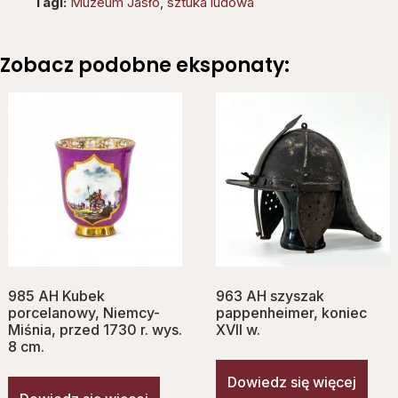
Tagi:
Muzeum Jasło
,
sztuka ludowa
Zobacz podobne eksponaty:
985 AH Kubek
963 AH szyszak
porcelanowy, Niemcy-
pappenheimer, koniec
Miśnia, przed 1730 r. wys.
XVII w.
8 cm.
Dowiedz się więcej