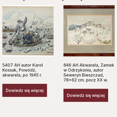
5407 AH autor Karol
846 AH Akwarela, Zamek
Kossak, Powódź,
w Odrzykoniu, autor
akwarela, po 1945 r.
Seweryn Bieszczad,
78×62 cm. pocz XX w.
Dowiedz się więcej
Dowiedz się więcej