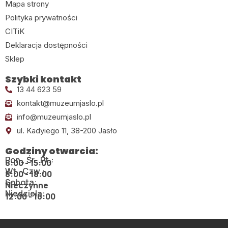
Mapa strony
Polityka prywatności
CITiK
Deklaracja dostępności
Sklep
Szybki kontakt
13 44 623 59
kontakt@muzeumjaslo.pl
info@muzeumjaslo.pl
ul. Kadyiego 11, 38-200 Jasło
Godziny otwarcia:
Pon., Śr., Pt.:
8:00 - 15:00
Wt., Czw.:
8:00 - 18:00
Sobota:
Nieczynne
Niedziela:
12:00 - 16:00