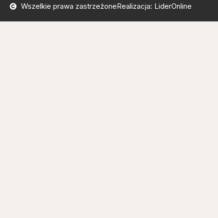
Wszelkie prawa zastrzeżone
Realizacja: LiderOnline