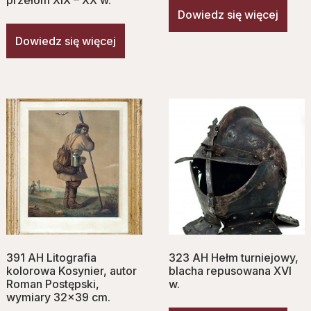
przełom XIX – XX w.
Dowiedz się więcej
Dowiedz się więcej
391 AH Litografia
323 AH Hełm turniejowy,
kolorowa Kosynier, autor
blacha repusowana XVI
Roman Postępski,
w.
wymiary 32×39 cm.