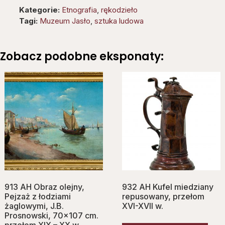
Kategorie:
Etnografia
,
rękodzieło
Tagi:
Muzeum Jasło
,
sztuka ludowa
Zobacz podobne eksponaty:
913 AH Obraz olejny,
932 AH Kufel miedziany
Pejzaż z łodziami
repusowany, przełom
żaglowymi, J.B.
XVI-XVII w.
Prosnowski, 70×107 cm.