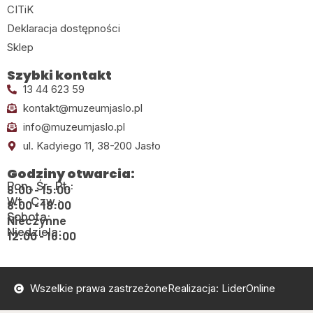
CITiK
Deklaracja dostępności
Sklep
Szybki kontakt
13 44 623 59
kontakt@muzeumjaslo.pl
info@muzeumjaslo.pl
ul. Kadyiego 11, 38-200 Jasło
Godziny otwarcia:
Pon., Śr., Pt.:
8:00 - 15:00
Wt., Czw.:
8:00 - 18:00
Sobota:
Nieczynne
Niedziela:
12:00 - 16:00
Wszelkie prawa zastrzeżone
Realizacja: LiderOnline