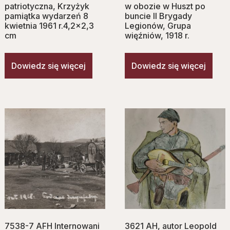
patriotyczna, Krzyżyk
w obozie w Huszt po
pamiątka wydarzeń 8
buncie II Brygady
kwietnia 1961 r.4,2×2,3
Legionów, Grupa
cm
więźniów, 1918 r.
Dowiedz się więcej
Dowiedz się więcej
7538-7 AFH Internowani
3621 AH, autor Leopold