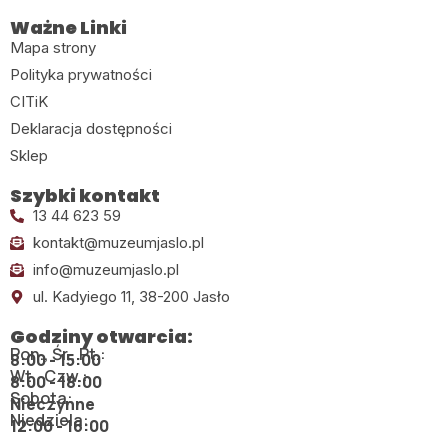
Ważne Linki
Mapa strony
Polityka prywatności
CITiK
Deklaracja dostępności
Sklep
Szybki kontakt
13 44 623 59
kontakt@muzeumjaslo.pl
info@muzeumjaslo.pl
ul. Kadyiego 11, 38-200 Jasło
Godziny otwarcia:
Pon., Śr., Pt.:
8:00 - 15:00
Wt., Czw.:
8:00 - 18:00
Sobota:
Nieczynne
Niedziela:
12:00 - 16:00