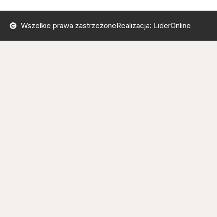
Wszelkie prawa zastrzeżone
Realizacja: LiderOnline