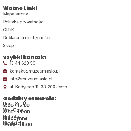
Ważne Linki
Mapa strony
Polityka prywatności
CITiK
Deklaracja dostępności
Sklep
Szybki kontakt
13 44 623 59
kontakt@muzeumjaslo.pl
info@muzeumjaslo.pl
ul. Kadyiego 11, 38-200 Jasło
Godziny otwarcia:
Pon., Śr., Pt.:
8:00 - 15:00
Wt., Czw.:
8:00 - 18:00
Sobota:
Nieczynne
Niedziela:
12:00 - 16:00