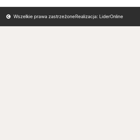
Wszelkie prawa zastrzeżone
Realizacja: LiderOnline