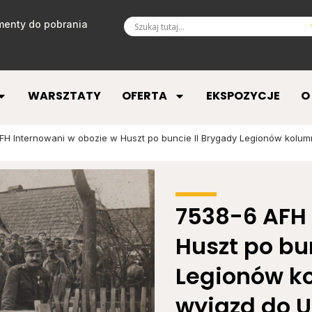
enty do pobrania
WARSZTATY
OFERTA
EKSPOZYCJE
O
H Internowani w obozie w Huszt po buncie II Brygady Legionów kolumna
7538-6 AFH 
Huszt po bu
Legionów k
wyjazd do Ud