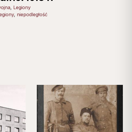
wojna
,
Legiony
egiony
,
niepodległość