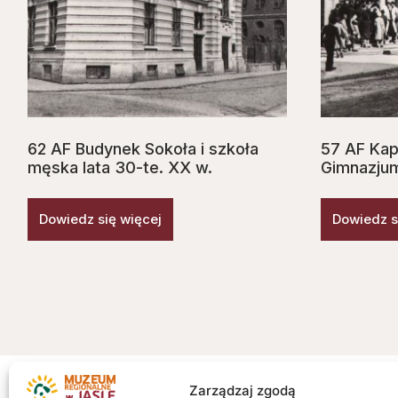
62 AF Budynek Sokoła i szkoła
57 AF Kapl
męska lata 30-te. XX w.
Gimnazjum
Dowiedz się więcej
Dowiedz s
Zarządzaj zgodą
Ważne L