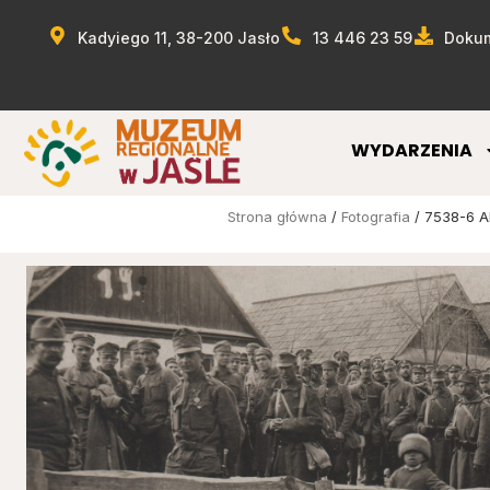
Kadyiego 11, 38-200 Jasło
13 446 23 59
Dokum
WYDARZENIA
Strona główna
/
Fotografia
/ 7538-6 AF