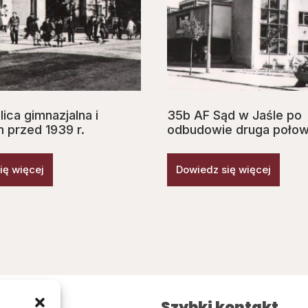
ica gimnazjalna i
35b AF Sąd w Jaśle po
 przed 1939 r.
odbudowie druga połow
ię więcej
Dowiedz się więcej
inki
Szybki kontakt