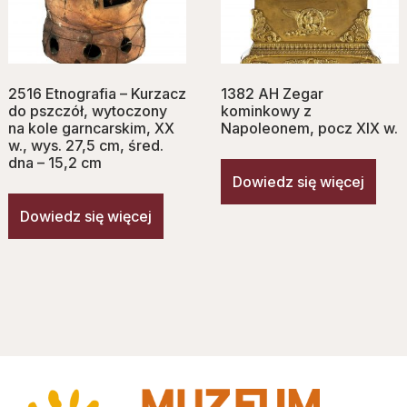
2516 Etnografia – Kurzacz
1382 AH Zegar
do pszczół, wytoczony
kominkowy z
na kole garncarskim, XX
Napoleonem, pocz XIX w.
w., wys. 27,5 cm, śred.
dna – 15,2 cm
Dowiedz się więcej
Dowiedz się więcej