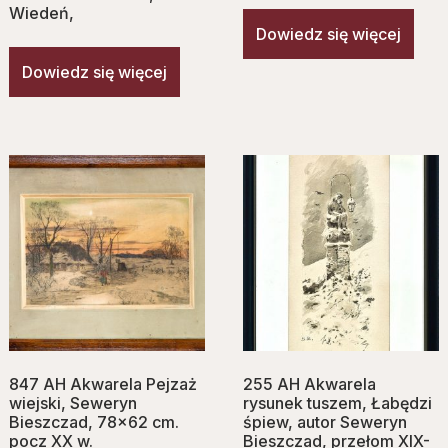
Wiedeń,
Dowiedz się więcej
Dowiedz się więcej
847 AH Akwarela Pejzaż
255 AH Akwarela
wiejski, Seweryn
rysunek tuszem, Łabędzi
Bieszczad, 78×62 cm.
śpiew, autor Seweryn
pocz XX w.
Bieszczad, przełom XIX-