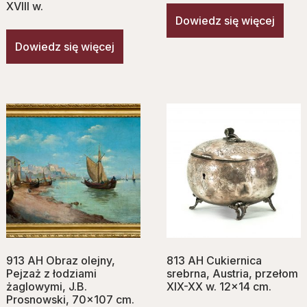
XVIII w.
Dowiedz się więcej
Dowiedz się więcej
913 AH Obraz olejny,
813 AH Cukiernica
Pejzaż z łodziami
srebrna, Austria, przełom
żaglowymi, J.B.
XIX-XX w. 12×14 cm.
Prosnowski, 70×107 cm.