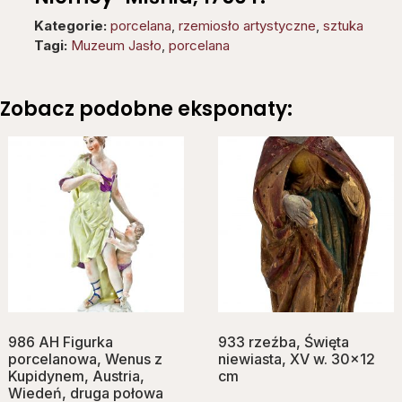
Kategorie:
porcelana
,
rzemiosło artystyczne
,
sztuka
Tagi:
Muzeum Jasło
,
porcelana
Zobacz podobne eksponaty:
986 AH Figurka
933 rzeźba, Ś‌więta
porcelanowa, Wenus z
niewiasta, XV w. 30×12
Kupidynem, Austria,
cm
Wiedeń, druga połowa