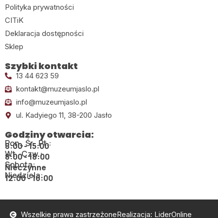
Polityka prywatności
CITiK
Deklaracja dostępności
Sklep
Szybki kontakt
13 44 623 59
kontakt@muzeumjaslo.pl
info@muzeumjaslo.pl
ul. Kadyiego 11, 38-200 Jasło
Godziny otwarcia:
Pon., Śr., Pt.:
8:00 - 15:00
Wt., Czw.:
8:00 - 18:00
Sobota:
Nieczynne
Niedziela:
12:00 - 16:00
Wszelkie prawa zastrzeżone
Realizacja: LiderOnline