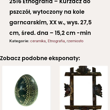
2516 Etnografia – Kurzacz do
pszczół, wytoczony na kole
garncarskim, XX w., wys. 27,5
cm, śred. dna – 15,2 cm -min
Kategorie:
ceramika
,
Etnografia
,
rzemiosło
Zobacz podobne eksponaty: