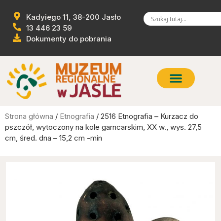
Kadyiego 11, 38-200 Jasło
13 446 23 59
Dokumenty do pobrania
Strona główna
/
Etnografia
/ 2516 Etnografia – Kurzacz do
pszczół, wytoczony na kole garncarskim, XX w., wys. 27,5
cm, śred. dna – 15,2 cm -min