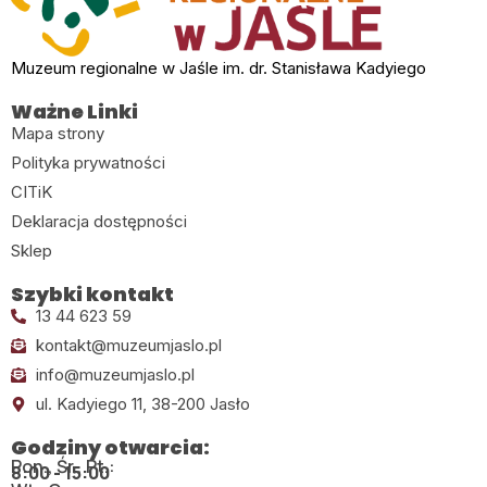
Muzeum regionalne w Jaśle im. dr. Stanisława Kadyiego
Ważne Linki
Mapa strony
Polityka prywatności
CITiK
Deklaracja dostępności
Sklep
Szybki kontakt
13 44 623 59
kontakt@muzeumjaslo.pl
info@muzeumjaslo.pl
ul. Kadyiego 11, 38-200 Jasło
Godziny otwarcia:
Pon., Śr., Pt.:
8:00 - 15:00