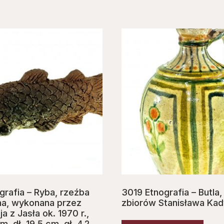
grafia – Ryba, rzeźba
3019 Etnografia – Butla,
a, wykonana przez
zbiorów Stanisława Kad
ja z Jasła ok. 1970 r.,
m, dł. 19,5 cm, gł. 4,2