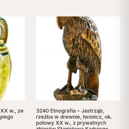
 XX w., ze
3240 Etnografia – Jastrząb,
yiego
rzeźba w drewnie, Iwonicz, ok.
połowy XX w., z prywatnych
zbiorów Stanisława Kadyiego,