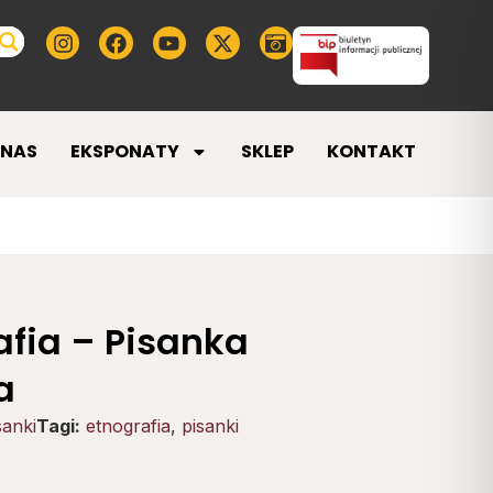
 NAS
EKSPONATY
SKLEP
KONTAKT
afia – Pisanka
a
sanki
Tagi:
etnografia
,
pisanki