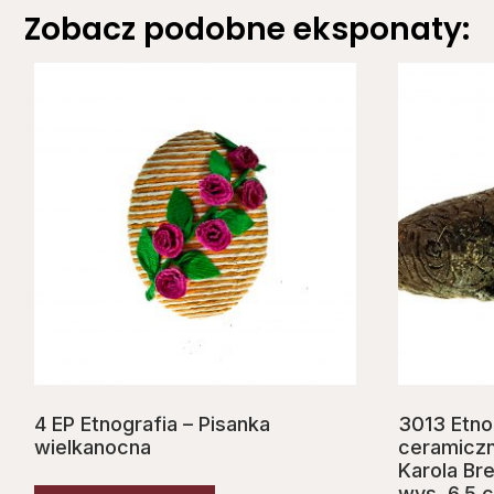
Zobacz podobne eksponaty:
4 EP Etnografia – Pisanka
3013 Etno
wielkanocna
ceramiczn
Karola Bre
wys. 6,5 c