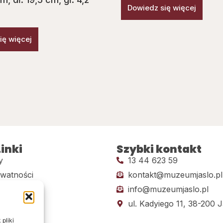
Dowiedz się więcej
ię więcej
inki
Szybki kontakt
y
13 44 623 59
ywatności
kontakt@muzeumjaslo.pl
info@muzeumjaslo.pl
dostępności
ul. Kadyiego 11, 38-200 J
pliki