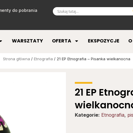
enty do pobrania
WARSZTATY
OFERTA
EKSPOZYCJE
O
Strona główna
/
Etnografia
/ 21 EP Etnografia – Pisanka wielkanocna
21 EP Etnogr
wielkanocn
Kategorie:
Etnografia
,
pi