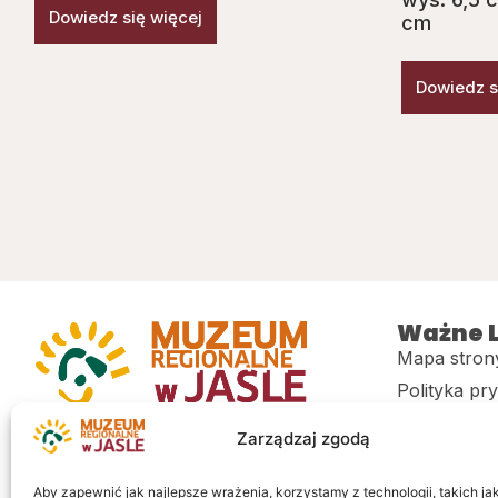
Dowiedz się więcej
cm
Dowiedz s
Ważne L
Mapa stron
Polityka pr
Muzeum regionalne w Jaśle im. dr.
CITiK
Zarządzaj zgodą
Stanisława Kadyiego
Deklaracja 
Sklep
Aby zapewnić jak najlepsze wrażenia, korzystamy z technologii, takich jak 