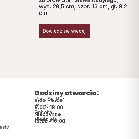
wys. 29,5 cm, szer. 13 cm, gł. 8,2
cm
Dowiedz się więcej
Godziny otwarcia:
Pon., Śr., Pt.:
8:00 - 15:00
Wt., Czw.:
8:00 - 18:00
Sobota:
Nieczynne
Niedziela:
12:00 - 16:00
asło